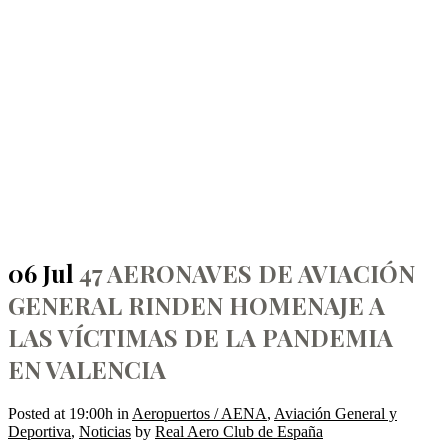
47 AERONAVES DE
AVIACIÓN GENERAL
RINDEN HOMENAJE A LAS
VÍCTIMAS DE LA
06 Jul
47 AERONAVES DE AVIACIÓN
PANDEMIA EN VALENCIA
GENERAL RINDEN HOMENAJE A
LAS VÍCTIMAS DE LA PANDEMIA
EN VALENCIA
Posted at 19:00h
in
Aeropuertos / AENA
,
Aviación General y
Deportiva
,
Noticias
by
Real Aero Club de España