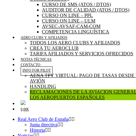
CURSO DE SMS (ATOS / DTOS)
AUDITOR DE CALIDAD (ATOS / DTOS)
CURSO ON LINE – PPL
CURSO ON LINE – ULM
AVSEC-AVSAF-CAM-COM
COMPETENCIA LINGUÍSTICA
AERO CLUBS Y AFILIADOS
TODOS LOS AERO CLUBS Y AFILIADOS
CREA TU AEROCLUB
TARIFA AFILIADOS Y SERVICIOS OFRECIDOS
NOTAS TÉCNICAS
CONTACTO
INFO FOR PILOT
AENA TPV VIRTUAL: PAGO DE TASAS DESDE
AVIÓN
HANDLING
RECLAMACIONES DE LA AVIACION GENERAL
LOS AEROPUERTOS ESPAÑOLES
0,00€
Real Aero Club de España
Junta directiva
Historia
Noticias