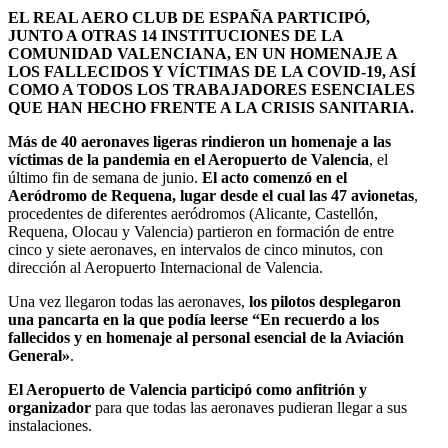
EL REAL AERO CLUB DE ESPAÑA PARTICIPÓ,
JUNTO A OTRAS 14 INSTITUCIONES DE LA
COMUNIDAD VALENCIANA, EN UN HOMENAJE A
LOS FALLECIDOS Y VÍCTIMAS DE LA COVID-19, ASÍ
COMO A TODOS LOS TRABAJADORES ESENCIALES
QUE HAN HECHO FRENTE A LA CRISIS SANITARIA.
Más de 40 aeronaves ligeras rindieron un homenaje a las
víctimas de la pandemia en el Aeropuerto de Valencia
, el
último fin de semana de junio.
El acto comenzó en el
Aeródromo de Requena, lugar desde el cual las 47 avionetas
,
procedentes de diferentes aeródromos (Alicante, Castellón,
Requena, Olocau y Valencia) partieron en formación de entre
cinco y siete aeronaves, en intervalos de cinco minutos, con
dirección al Aeropuerto Internacional de Valencia.
Una vez llegaron todas las aeronaves,
los pilotos desplegaron
una pancarta en la que podía leerse “En recuerdo a los
fallecidos y en homenaje al personal esencial de la Aviación
General»
.
El Aeropuerto de Valencia participó como anfitrión y
organizador
para que todas las aeronaves pudieran llegar a sus
instalaciones.