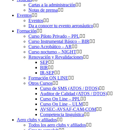
Cartas a la administración
Notas de prensa
Eventos
Eventos
Da a conocer tu evento aeronáutico
Formación
Curso Piloto Privado – PPL
Curso Instrumental Básico – BIR
Curso Acrobático – AR
Curso nocturno – NIGHT
Renovación y Revalidaciones
SEP
BIR
IR-SEP
Formación ON LINE
Otros Cursos
Curso de SMS (ATOS / DTOS)
Auditor de Calidad (ATOS / DTOS)
Curso On Line – PPL
Curso On Line – ULM
AVSEC-AVSAF-CAM-COM
Competencia linguística
Aero clubs y afiliados
Todos los aero clubs y afiliados