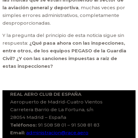
la aviación general y deportiva
, muchas veces por
simples errores administrativos, completamente
desproporcionadas.
Y la pregunta del principio de esta noticia sigue sin
respuesta:
¿Qué pasa ahora con las inspecciones,
entre otros, de los equipos PEGASO de la Guardia
Civil? ¿Y con las sanciones impuestas a raíz de
estas inspecciones?
REAL AERO CLUB DE ESPAÑA
Aeropuerto de Madrid-Cuatro Vientos
Carretera Barrio de La Fortuna, s/n
28054 Madrid – España
Teléfonos:
91 508 58 01 – 91 508 81 83
Email:
administracion@race.aero