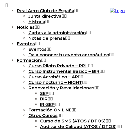
Real Aero Club de España
Junta directiva
Historia
Noticias
Cartas a la administración
Notas de prensa
Eventos
Eventos
Da a conocer tu evento aeronáutico
Formación
Curso Piloto Privado – PPL
Curso Instrumental Básico – BIR
Curso Acrobático – AR
Curso nocturno – NIGHT
Renovación y Revalidaciones
SEP
BIR
IR-SEP
Formación ON LINE
Otros Cursos
Curso de SMS (ATOS / DTOS)
Auditor de Calidad (ATOS / DTOS)