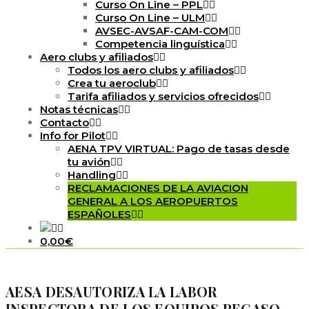
Curso On Line – PPL
Curso On Line – ULM
AVSEC-AVSAF-CAM-COM
Competencia linguística
Aero clubs y afiliados
Todos los aero clubs y afiliados
Crea tu aeroclub
Tarifa afiliados y servicios ofrecidos
Notas técnicas
Contacto
Info for Pilot
AENA TPV VIRTUAL: Pago de tasas desde
tu avión
Handling
RECLAMACIONES DE LA AVIACION
GENERAL A LOS AEROPUERTOS
ESPAÑOLES
0,00€
AESA DESAUTORIZA LA LABOR
INSPECTORA DE LOS EQUIPOS PEGASO