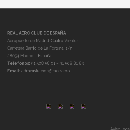
REAL AERO CLUB DE ESPAÑA
Aeropuerto de Madrid-Cuatro Vientos
Carretera Barrio de La Fortuna, s/n
28054 Madrid – España
Teléfonos:
91 508 58 01 – 91 508 81 83
Email:
administracion@race.aero
Aviso lega