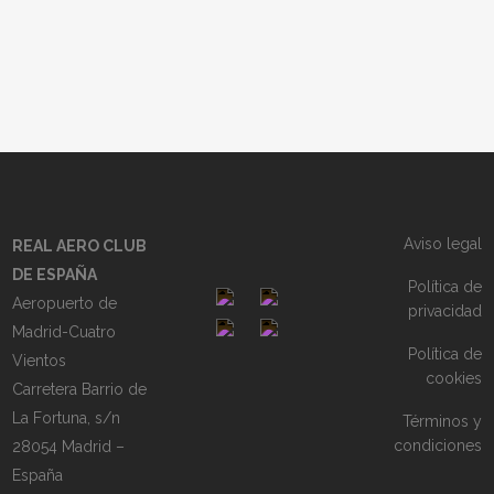
Aviso legal
REAL AERO CLUB
DE ESPAÑA
Política de
Aeropuerto de
privacidad
Madrid-Cuatro
Política de
Vientos
cookies
Carretera Barrio de
La Fortuna, s/n
Términos y
condiciones
28054 Madrid –
España