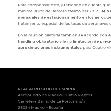
Para compensar esto, y teniendo en cuanta que e
mínima (fruto del famoso tasazo del 2012),
AENA
mensuales de estacionamiento
en los aeropue
tratamiento especial de las tasas de aeronaves
En la reunión bilateral también
se acordó con A
handling obligatorio
y la no
limitación de prec
aproximaciones instrumentales
para Cuatro Vi
REAL AERO CLUB DE ESPAÑA
Aeropuerto de Madrid-Cuatro Vientos
Carretera Barrio de La Fortuna, s/n
28054 Madrid – España