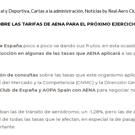
al y Deportiva
,
Cartas a la administración
,
Noticias
by
Real Aero Cl
BRE LAS TARIFAS DE AENA PARA EL PRÓXIMO EJERCIC
de España
poco a poco va dando sus frutos, en esta ocasió
ucción en algunas de las tasas que AENA aplicará
a las 
ión de consultas
sobre las tasas que este organismo apli
 del Mercado y la Competencia (CNMC) y la Dirección Gene
ro Club de España y AOPA Spain con AENA
para negociar n
jaban las de tránsito de aeródromo, un -1,28%, pero las de
al de todas las tasas que le afectan, en especial la de pas
rtante.