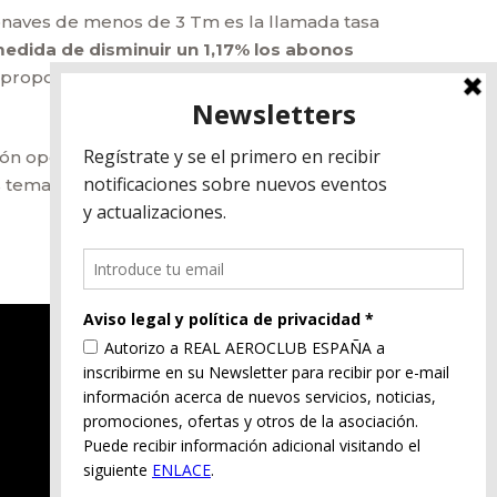
ronaves de menos de 3 Tm es la llamada tasa
edida de disminuir un 1,17% los abonos
se propondrá un cambio que permita un
n operativa, por una parte a los abusos del
os temas del
VFR nocturno, y las futuras
Aviso legal
Política de privacidad
Política de cookies