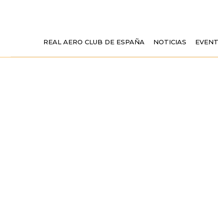
REAL AERO CLUB DE ESPAÑA
NOTICIAS
EVEN
PRUEBA DEL F
MEJORA DE LA