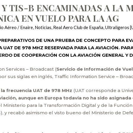
 Y TIS-B ENCAMINADAS A LA 
ICA EN VUELO PARA LA AG
io Aéreo / Enaire
,
Noticias
,
Real Aero Club de España
,
Ultraligeros 
S PREPARATIVOS DE UNA PRUEBA DE CONCEPTO PARA E
IA UAT DE 978 MHZ RESERVADA PARA LA AVIACIÓN. PA
ERDO DE COOPERACIÓN CON LA AVIACIÓN GENERAL Y D
ion Services – Broadcast (
Servicio de Información de Vue
or sus siglas en inglés, Traffic Information Service – Broa
ó la frecuencia UAT de 978 MHz
(UAT corresponde a Unive
viación, aunque en Europa todavía no ha sido asignada 
 el Ministerio para la Transformación Digital y de la Funció
), y recabó asimismo el visto bueno del Ministerio de De