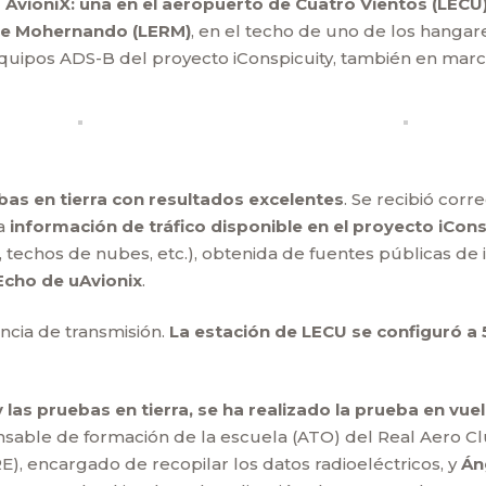
 AvioniX: una en el aeropuerto de Cuatro Vientos (LECU
 de Mohernando (LERM)
, en el techo de uno de los hanga
equipos ADS-B del proyecto iConspicuity, también en marc
as en tierra con resultados excelentes
. Se recibió cor
la
información de tráfico disponible en el proyecto iCons
techos de nubes, etc.), obtenida de fuentes públicas de 
yEcho de uAvionix
.
ncia de transmisión.
La estación de LECU se configuró a 
 las pruebas en tierra, se ha realizado la prueba en vuel
onsable de formación de la escuela (ATO) del Real Aero C
), encargado de recopilar los datos radioeléctricos, y
Án