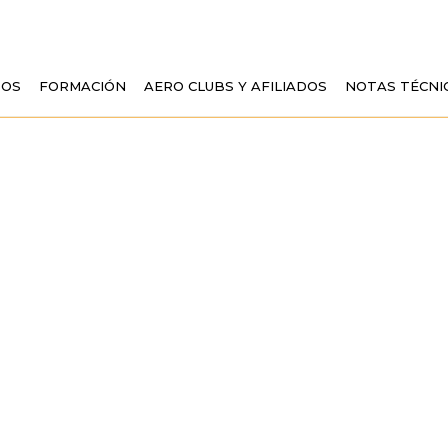
TOS
FORMACIÓN
AERO CLUBS Y AFILIADOS
NOTAS TÉCNI
IS-B Y TIS-B ENC
 INFORMACIÓN E
VUELO PARA LA A