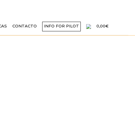
CAS
CONTACTO
INFO FOR PILOT
0,00€
AMINADAS A LA
LECTRÓNICA EN
G