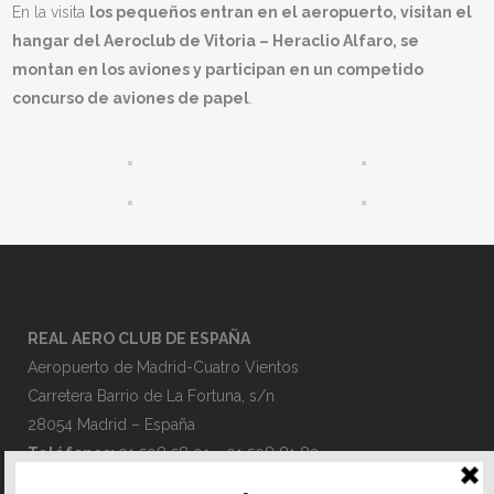
En la visita
los pequeños entran en el aeropuerto, visitan el
hangar del Aeroclub de Vitoria – Heraclio Alfaro, se
montan en los aviones y participan en un competido
concurso de aviones de papel
.
REAL AERO CLUB DE ESPAÑA
Aeropuerto de Madrid-Cuatro Vientos
Carretera Barrio de La Fortuna, s/n
28054 Madrid – España
Teléfonos:
91 508 58 01 – 91 508 81 83
Email:
administracion@race.aero