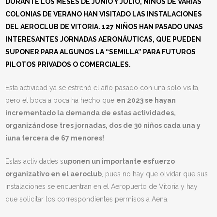
DURANTE LOS MESES DE JUNIO Y JULIO, NIÑOS DE VARIAS
COLONIAS DE VERANO HAN VISITADO LAS INSTALACIONES
DEL AEROCLUB DE VITORIA. 127 NIÑOS HAN PASADO UNAS
INTERESANTES JORNADAS AERONÁUTICAS, QUE PUEDEN
SUPONER PARA ALGUNOS LA “SEMILLA” PARA FUTUROS
PILOTOS PRIVADOS O COMERCIALES.
Esta actividad ya se estrenó el año pasado con una solo visita,
pero el boca a boca ha hecho que
en 2023 se hayan
incrementado la demanda de estas actividades,
organizándose tres jornadas, dos de 30 niños cada una y
¡una tercera de 67 menores!
Estas actividades s
uponen un importante esfuerzo
organizativo en el aeroclub
, pues no hay que olvidar que sus
instalaciones se encuentran en el Aeropuerto de Vitoria y hay
que solicitar los correspondientes permisos a Aena.