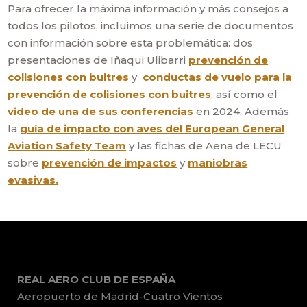
Para ofrecer la máxima información y más consejos a
todos los pilotos, incluimos una serie de documentos
con información sobre esta problemática: dos
presentaciones de Iñaqui Ulibarri
prevención de
colisiones con buitres
y
conductas de vuelo para la
prevención de colisiones con buitres
, así como el
video de una de sus conferencias
en 2024. Además
la
guía de impacto con aves del European General
Aviation Safety Team
y las fichas de Aena de LECU
sobre
prevención de impactos
y
maniobras
evasivas.
REAL AERO CLUB DE ESPAÑA
Aeropuerto de Madrid-Cuatro Vientos