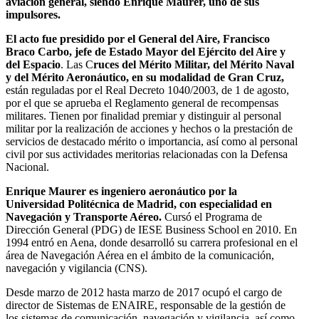
aviación general, siendo Enrique Maurer, uno de sus
impulsores.
El acto fue presidido por el General del Aire, Francisco
Braco Carbo, jefe de Estado Mayor del Ejército del Aire y
del Espacio
. Las C
ruces del Mérito Militar, del Mérito Naval
y del Mérito Aeronáutico, en su modalidad de Gran Cruz,
están reguladas por el Real Decreto 1040/2003, de 1 de agosto,
por el que se aprueba el Reglamento general de recompensas
militares. Tienen por finalidad premiar y distinguir al personal
militar por la realización de acciones y hechos o la prestación de
servicios de destacado mérito o importancia, así como al personal
civil por sus actividades meritorias relacionadas con la Defensa
Nacional.
Enrique Maurer es ingeniero aeronáutico por la
Universidad Politécnica de Madrid, con especialidad en
Navegación y Transporte Aéreo.
Cursó el Programa de
Dirección General (PDG) de IESE Business School en 2010. En
1994 entró en Aena, donde desarrolló su carrera profesional en el
área de Navegación Aérea en el ámbito de la comunicación,
navegación y vigilancia (CNS).
Desde marzo de 2012 hasta marzo de 2017 ocupó el cargo de
director de Sistemas de ENAIRE, responsable de la gestión de
los sistemas de comunicación, navegación y vigilancia, así como