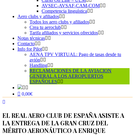
Curso On Line – ULM
AVSEC-AVSAF-CAM-COM
Competencia linguística
Aero clubs y afiliados
Todos los aero clubs y afiliados
Crea tu aeroclub
Tarifa afiliados y servicios ofrecidos
Notas técnicas
Contacto
Info for Pilot
AENA TPV VIRTUAL: Pago de tasas desde tu
avión
Handling
RECLAMACIONES DE LA AVIACION
GENERAL A LOS AEROPUERTOS
ESPAÑOLES
0,00€
EL REAL AERO CLUB DE ESPAÑA ASISTE A
LA ENTREGA DE LA GRAN CRUZ DEL
MÉRITO AERONÁUTICO A ENRIQUE