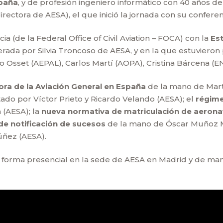
spaña
, y de profesión ingeniero informático con 40 años de
irectora de AESA), el que inició la jornada con su confer
a (de la Federal Office of Civil Aviation – FOCA) con la
Es
rada por Silvia Troncoso de AESA, y en la que estuviero
ago Osset (AEPAL), Carlos Martí (AOPA), Cristina Bárcena (E
jora de la Aviación General en España
de la mano de Marta
do por Víctor Prieto y Ricardo Velando (AESA); el
régime
 (AESA); la
nueva normativa de matriculación de aeron
 de notificación de sucesos
de la mano de Óscar Muñoz Ma
ñez (AESA).
e forma presencial en la sede de AESA en Madrid y de man