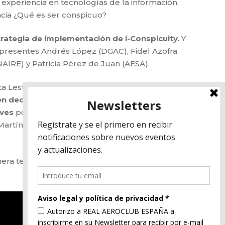
 experiencia en tecnologías de la información.
encia ¿Qué es ser conspicuo?
trategia de implementación de i-Conspicuity
. Y
n presentes Andrés López (DGAC), Fidel Azofra
NAIRE) y Patricia Pérez de Juan (AESA).
 Lestau y Elena Carrera (AESA); el proyecto de
n declarativo para el ARC de aeronaves
aves
por Loreto Serrano (AESA); la
seguridad
rtínez (AESA); y por último la
inspección en
era telemática a través de la plataforma Webex.