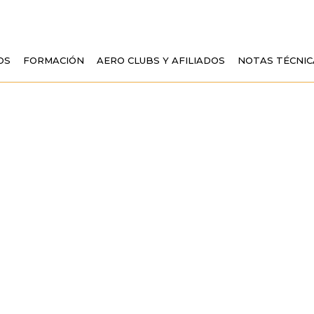
OS
FORMACIÓN
AERO CLUBS Y AFILIADOS
NOTAS TÉCNIC
VIACIÓN GENERAL
OTRAS, LAS NOVE
CONSPICUITY