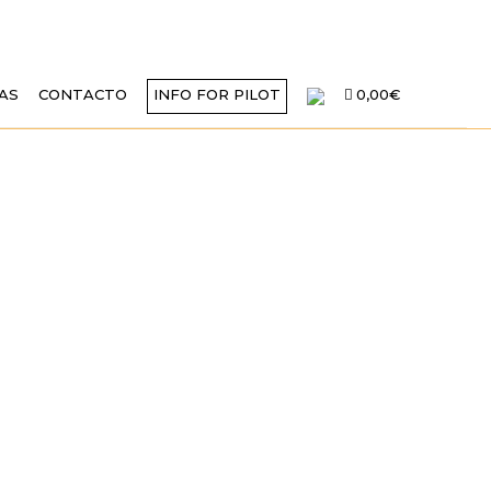
AS
CONTACTO
INFO FOR PILOT
0,00€
 EN AESA 2025
DADES DEL I-