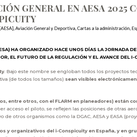
IÓN GENERAL EN AESA 2025 C
PICUITY
 [AESA]
,
Aviación General y Deportiva
,
Cartas a la administración
,
Es
ESA) HA ORGANIZADO HACE UNOS DÍAS LA JORNADA DE 
R, EL FUTURO DE LA REGULACIÓN Y EL AVANCE DEL I-
ty
. Bajo este nombre se engloban todos los proyectos te
tiva (de todos los tamaños)
sean visibles electrónicamen
s, entre otros, con el FLARM en planeadores) están co
r acceso el piloto, se reflejen las posiciones de otras ae
yo de otros organismos como la DGAC, AESA y EASA (proy
cos y organizativos del i-Conspicuity en España, y en g