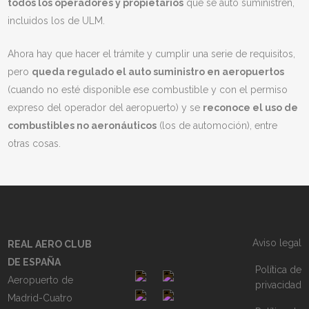
todos los operadores y propietarios
que se auto suministren,
incluidos los de ULM.
Ahora hay que hacer el trámite y cumplir una serie de requisitos,
pero
queda regulado el auto suministro en aeropuertos
(cuando no esté disponible ese combustible y con el permiso
expreso del operador del aeropuerto) y se
reconoce el uso de
combustibles no aeronáuticos
(los de automoción), entre
otras cosas.
Aviso legal
REAL AERO CLUB
DE ESPAÑA
Política de
Aeropuerto de
privacidad
Madrid-Cuatro