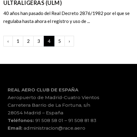
ULTRALIGERAS (ULM)
40 años han pasado del Real Decreto 2876/1982 por el que se
regulaba hasta ahora el registro y uso de ...
‹
1
2
3
4
5
›
REAL AERO CLUB DE ESPAÑA
Aeropuerto de Madrid-Cuatro Vientos
Carretera Barrio de La Fortuna, s/n
28054 Madrid – España
Teléfonos:
91 508 58 01 – 91 508 81 83
Email:
administracion@race.aero